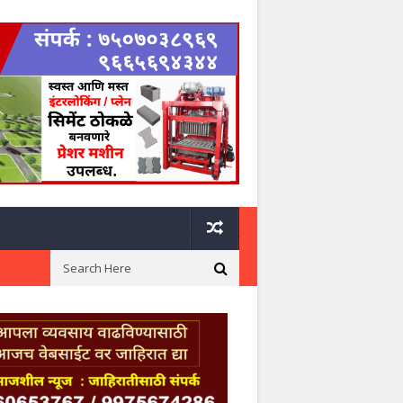
ी निवड
तांदळीतील भूमिपूजन फलकाची मध्यरात्री तोडफोड; संतप्त नागरिकांची कठोर का