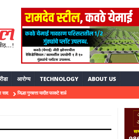
रीडा
आरोग्य
TECHNOLOGY
ABOUT US
जिल्हा गुणवत्ता यादीत फाकटे शाळेचे पाच विद्यार्थी झळकले; नवोदयसाठीही आयुष केदारीच