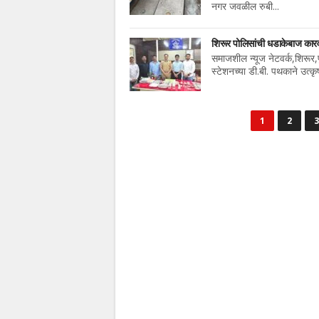
नगर जवळील रुबी...
शिरूर पोलिसांची धडाकेबाज कारवा
समाजशील न्यूज नेटवर्क,शिरूर,पु
स्टेशनच्या डी.बी. पथकाने उत्कृष्
1
2
3