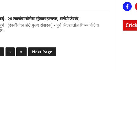
ई : २४ लाखांचा चोरीचा मुद्देमाल हस्तगत, आरोपी जेरबंद
Cric
णे : (देवकीनंदन शेटे,मुख्य संपादक) - पुणे जिल्ह्यातील शिरूर पोलिस
ट...
›
»
Next Page