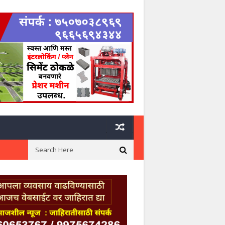
ी निवड
तांदळीतील भूमिपूजन फलकाची मध्यरात्री तोडफोड; संतप्त नागरिकांची कठोर कार