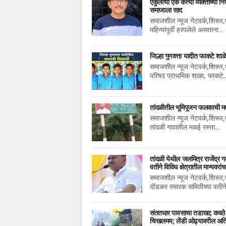
एकुलत्या एक कर्त्या व्यक्तीच्या
समाजाला साद
समाजशील न्यूज नेटवर्क,शिरूर,पु
महिन्यांपूर्वी हरपलेले असताना...
जिल्हा गुणवत्ता यादीत फाकटे शा
समाजशील न्यूज नेटवर्क,शिरूर,पु
परिषद प्राथमिक शाळा, फाकटे..
तांदळीतील भूमिपूजन फलकाची मध्
समाजशील न्यूज नेटवर्क,शिरूर,पुण
तांदळी गावातील मळई रस्ता...
तांदळी येथील जलमित्र राजेंद्र ग
वतीने विविध क्षेत्रातील मान्यवरां
समाजशील न्यूज नेटवर्क,शिरूर,पु
दोंडकर स्मारक समितीच्या वतीने
संततधार पावसाचा तडाखा; कवठे येम
चिखलमय; लेंडी ओढ्यावरील अतिक