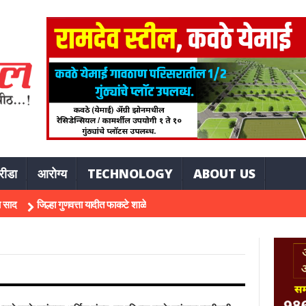
रीडा
आरोग्य
TECHNOLOGY
ABOUT US
जिल्हा गुणवत्ता यादीत फाकटे शाळेचे पाच विद्यार्थी झळकले; नवोदयसाठीही आयुष केदारीच