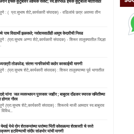
 निधनाने इचके कुटुंबावर आर्थिक संकट; स्व.हरिभाऊ इचके कुटुंबाला मदतीसाठी
णे : ( प्रा.सुभाष शेटे,कार्यकारी संपादक) - वडिलांचे छत्र अवघ्या तीन
ळेचे पाच विद्यार्थी झळकले; नवोदयसाठीही आयुष केदारीची निवड
णे : (प्रा.सुभाष अण्णा शेटे,कार्यकारी संपादक) - शिरूर तालुक्यातील जिल्हा
.
यरात्री तोडफोड; संतप्त नागरिकांची कठोर कारवाईची मागणी
े : (प्रा.सुभाष शेटे,कार्यकारी संपादक) : शिरूर तालुक्याच्या पूर्व भागातील
दादे यांना जल व्यवस्थापन पुरस्कार जाहीर ; बाबुराव दोंडकर स्मारक समितीच्या
चा होणार गौरव
णे (प्रा.सुभाष शेटे,कार्यकारी संपादक) : शिरूरचे माजी आमदार स्व.बाबुराव
 विविध...
ाई येथे दोन शेतकऱ्यांच्या घरांच्या भिंती कोसळल्या शेतवस्ती चे रस्ते
्रमण हटविण्याची संदीप सांडभोर यांची मागणी