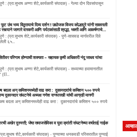
णे : (प्रा.सुभाष अण्णा शेटे,कार्यकारी संपादक) - गेल्या दोन दिवसांपासून
फूट उंच भव्य विठुरायाचे दिव्य दर्शन ! उद्योजक विजय कोल्हापुरे यांनी साकारली
ड रस्त्याने जाणारे वारकरी आणि पर्यटकांसाठी श्रद्धा, भक्ती आणि आकर्षणाचे
णे : (प्रा.सुभाष शेटे,कार्यकारी संपादक) - पुणे-सासवड मार्गावरील दिवे
लेली ६५...
शेतीवर परिणाम होण्याची शक्यता – सहायक कृषी अधिकारी नंदू जाधव यांचा
णे : (प्रा.सुभाष अण्णा शेटे,कार्यकारी संपादक) - सध्याच्या हवामानातील
 (El...
िकष बदला अन् कमिशनमध्येही वाढ करा : दुकानदारांचे कमिशन ५०० रुपये
ान्य दुकानदार संघटनेचे अध्यक्ष गणेश रत्नपारखी यांची आग्रही मागणी
 निकष बदला अन् कमिशनमध्येही वाढ करा : दुकानदारांचे कमिशन ५०० रुपये
ी अखेर दुरुस्ती; जेष्ठ समाजसेविका व युवा क्रांती संघटनेच्या वर्षाताई नाईक
आम्हा
(प्रा.सुभाष शेटे,कार्यकारी संपादक) - पुण्याच्या धनकवडी परिसरातील पुण्याई