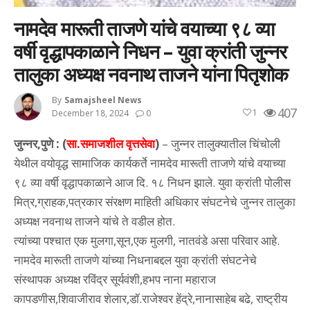
नामदेव मारूती ताजणे यांचे वयाच्या ९८ व्या
वर्षी वृद्धापकाळाने निधन – युवा क्रांती जुन्नर
तालुका अध्यक्ष नवनाथ ताजने यांना पितृशोक
By
Samajsheel News
407
1
December 18, 2024
0
जुन्नर,पुणे : (
सा.समाजशील वृत्तसेवा
)
– जुन्नर तालुक्यातील चिंचोली
येथील वयोवृद्ध सामाजिक कार्यकर्ते नामदेव मारूती ताजणे यांचे वयाच्या
९८ व्या वर्षी वृद्धापकाळाने आज दि. १८ निधन झाले. युवा क्रांती पोलीस
मित्र,ग्राहक,पत्रकार संरक्षण माहिती अधिकार संघटनेचे जुन्नर तालुका
अध्यक्ष नवनाथ ताजने यांचे ते वडील होत.
त्यांच्या पश्चात एक मुलगा,सून,एक मुलगी, नातवंडे असा परिवार आहे.
नामदेव मारूती ताजणे यांच्या निधनाबद्दल युवा क्रांती संघटनेचे
संस्थापक अध्यक्ष रविंद्र सूर्यवंशी,हभप नाना महाराज
कापडणीस,शिवाजीराव शेलार,डॉ.राजेश्वर हेंद्रे,नानासाहेब बढे, राष्ट्रीय