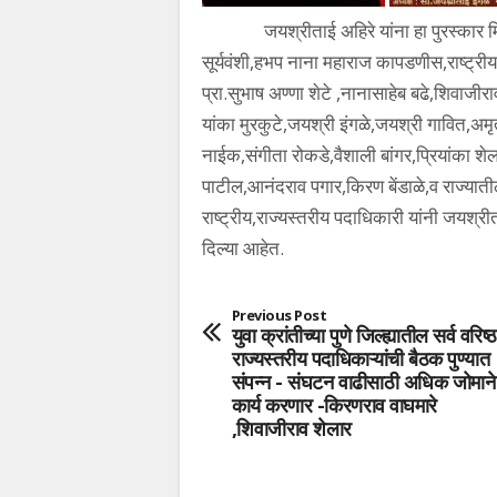
जयश्रीताई अहिरे यांना हा पुरस्कार मिळाल्या
सूर्यवंशी,हभप नाना महाराज कापडणीस,राष्ट्रीय 
प्रा.सुभाष अण्णा शेटे ,नानासाहेब बढे,शिवाजीरा
यांका मुरकुटे,जयश्री इंगळे,जयश्री गावित,अम
नाईक,संगीता रोकडे,वैशाली बांगर,प्रियांका शे
पाटील,आनंदराव पगार,किरण बेंडाळे,व राज्यात
राष्ट्रीय,राज्यस्तरीय पदाधिकारी यांनी जयश्रीत
दिल्या आहेत.
Previous Post
युवा क्रांतीच्या पुणे जिल्ह्यातील सर्व वरिष्ठ
राज्यस्तरीय पदाधिकाऱ्यांची बैठक पुण्यात
संपन्न - संघटन वाढीसाठी अधिक जोमाने
कार्य करणार -किरणराव वाघमारे
,शिवाजीराव शेलार