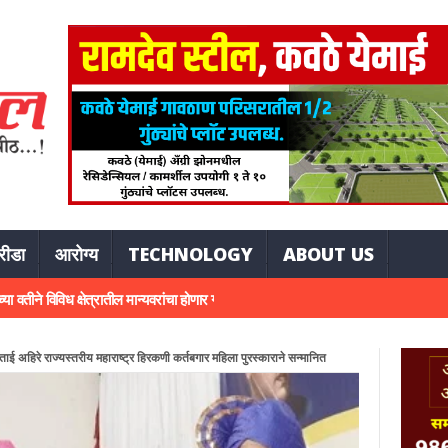
रीडा
आरोग्य
TECHNOLOGY
ABOUT US
िविध क्षेत्रातील मान्यवरांचा होणार गौरव
धनकवडीत जीवघेणे खड्डे; अपघाताची वाट पाहत
 ताई अहिरे राज्यस्तरीय महाराष्ट्र हिरकणी कर्तबगार महिला पुरस्काराने सन्मानित