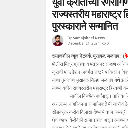
युवा क्रांतीच्या रणराग
राज्यस्तरीय महाराष्ट्र
पुरस्काराने सन्मानित
By
Samajsheel News
December 21, 2024
0
समाजशील न्यूज नेटवर्क,भुसावळ,जळगाव : (
द
पोलीस मित्र ग्राहक व पत्रकार संरक्षण आणि मा
क्रांती फाउंडेशन अंतर्गत राष्ट्रीय किसान विका
यांचा नुकताच भुसावळ जिल्हा जळगाव येथे झालेल
यांच्या वतीने राज्यस्तरीय महाराष्ट्र हिरकणी
मागील कित्येक वर्षांपासून नाशिक जिल्ह्
असलेल्या नागरिकांना सामाजिकतेची जाणीव ठे
सोडवणूक करीत दिलासा देण्याचे काम जयश्री त
घेत त्यांचा वेळोवेळी सन्मान होत असून त्यांच्
जळगाव येथे झालेल्या कार्यक्रमात अनुश्री महिला