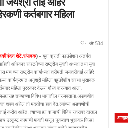
िणी जयश्री ताई अहिरे
 हिरकणी कर्तबगार महिला
534
2
ेवकीनंदन शेटे,संपादक
)
– युवा क्रांती फाउंडेशन अंतर्गत
हिती अधिकार संघटनेच्या राष्ट्रीय युवती अध्यक्ष तथा युवा
स मंच च्या राष्ट्रीय कार्याध्यक्ष श्रीमती जयश्रीताई आहिरे
्या कार्यक्रमात अनुश्री महिला बहुउद्देशीय संस्था भुसावळ
 कर्तबगार महिला पुरस्कार देऊन गौरव करण्यात आला.
यासह राज्याच्या विविध भागातील गरजवंतांना,अडचणीत
वत शक्य असेल तो मदतीचा हात देत,त्यांच्या अडचणींची
ाई करीत आहेत. त्यांच्या ह्या कामाची विविध स्तरावर दाखल
आम्हा
या याच उत्कृष्ट कामाची पावती म्हणून नुकताच भुसावळ जिल्हा
 बहुउद्देशीय संस्था भुसावळ यांच्या वतीने राज्यस्तरीय