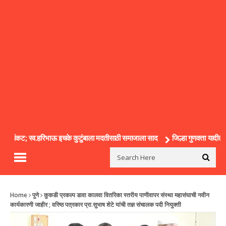
थिक संकट; स्व.हरिभाऊ इचके कुटुंबाला मदतीसाठी समाजाला साद
जिल्हा गुणवत्ता यादीत फाक
Home
पुणे
कुकडी प्रकल्प डावा कालवा वितरिका स्तरीय पाणीवापर संस्था महासंघाची नवीन
कार्यकारणी जाहीर ; वरिष्ठ पत्रकार प्रा.सुभाष शेटे यांची तज्ञ संचालक पदी नियुक्ती